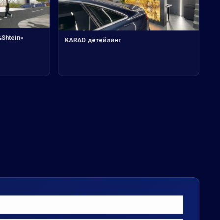
Shtein»
KARAD детейлинг