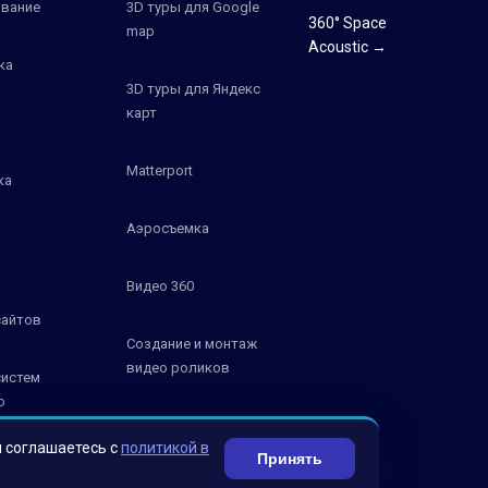
вание
3D туры для Google
360° Space
map
Acoustic →
ка
3D туры для Яндекс
карт
Matterport
ка
Аэросъемка
Видео 360
сайтов
Создание и монтаж
видео роликов
систем
о
К
Фотосъемка
ы соглашаетесь с
политикой в
Принять