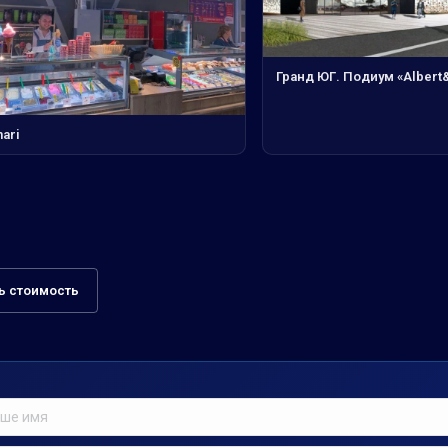
Гранд ЮГ. Подиум «Albert&
nari
ь стоимость