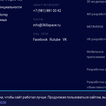
3D моделиро
САНКТ-ПЕТЕРБУРГ
енциальности
+7 (981) 881 00 42
AR разработ
ботку
нных
ПОЧТА
info@360space.ru
METAVERSE
СОЦ. СЕТИ
VR разработ
Facebook
·
Rutube
·
VK
Мобильное
приложение
Разработка 
Разработка 
объективног
контроля СО
ки, чтобы сайт работал лучше. Продолжая пользоваться сайтом, в
ости
.