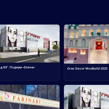
нд ЮГ. Подиум «Елена»
Orac Decor MosBuild 2023