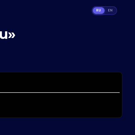
RU
EN
u»