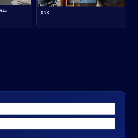
VIA»
DNK