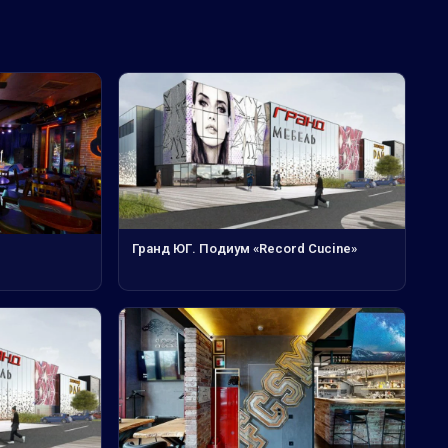
Гранд ЮГ. Подиум «Record Cucine»