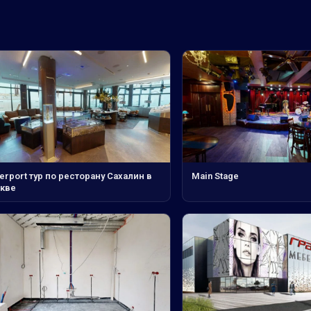
erport тур по ресторану Сахалин в
Main Stage
кве