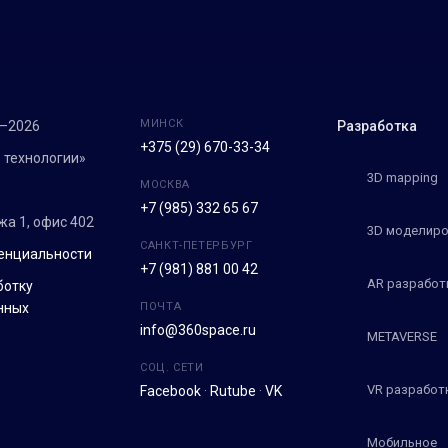
МИНСК
7–2026
Разработка
+375 (29) 670-33-34
 технологии»
3D mapping
МОСКВА
+7 (985) 332 65 67
ежа 1, офис 402
3D моделиро
САНКТ-ПЕТЕРБУРГ
енциальности
+7 (981) 881 00 42
AR разработ
ботку
нных
ПОЧТА
info@360space.ru
METAVERSE
СОЦ. СЕТИ
VR разработ
Facebook
·
Rutube
·
VK
Мобильное