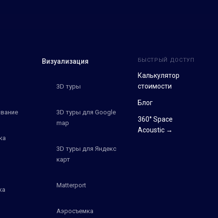
БЫСТРЫЙ ДОСТУП
Визуализация
Калькулятор
стоимости
3D туры
Блог
вание
3D туры для Google
360° Space
map
Acoustic →
ка
3D туры для Яндекс
карт
Matterport
ка
Аэросъемка