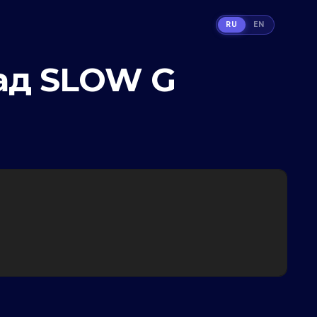
RU
EN
ад SLOW G