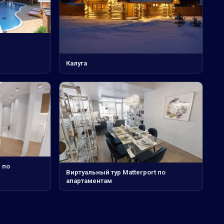
Калуга
 по
Виртуальный тур Matterport по
апартаментам