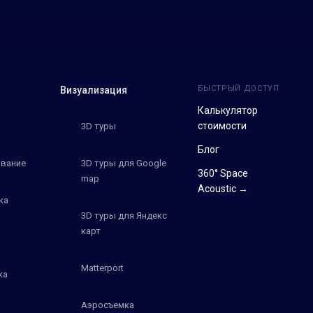
БЫСТРЫЙ ДОСТУП
Визуализация
Калькулятор
стоимости
3D туры
Блог
вание
3D туры для Google
360° Space
map
Acoustic →
ка
3D туры для Яндекс
карт
Matterport
ка
Аэросъемка