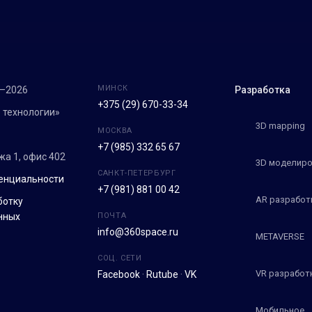
МИНСК
7–2026
Разработка
+375 (29) 670-33-34
 технологии»
3D mapping
МОСКВА
+7 (985) 332 65 67
ежа 1, офис 402
3D моделиро
САНКТ-ПЕТЕРБУРГ
енциальности
+7 (981) 881 00 42
AR разработ
ботку
нных
ПОЧТА
info@360space.ru
METAVERSE
СОЦ. СЕТИ
VR разработ
Facebook
·
Rutube
·
VK
Мобильное