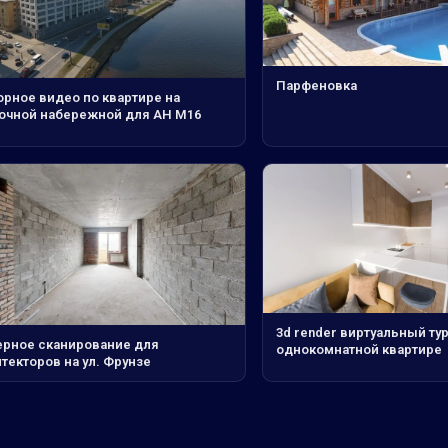
Парфеновка
орное видео по квартире на
очной набережной для АН М16
3d render виртуальный тур
ерное сканирование для
однокомнатной квартире
текторов на ул. Фрунзе