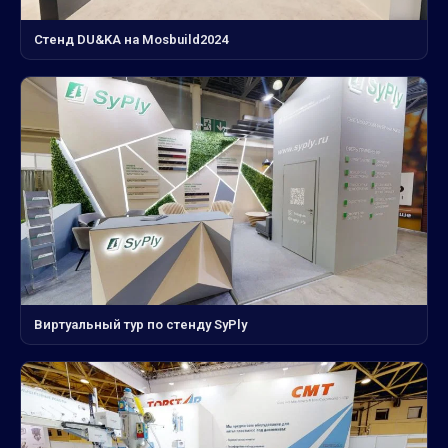
Стенд DU&KA на Mosbuild2024
Виртуальный тур по стенду SyPly