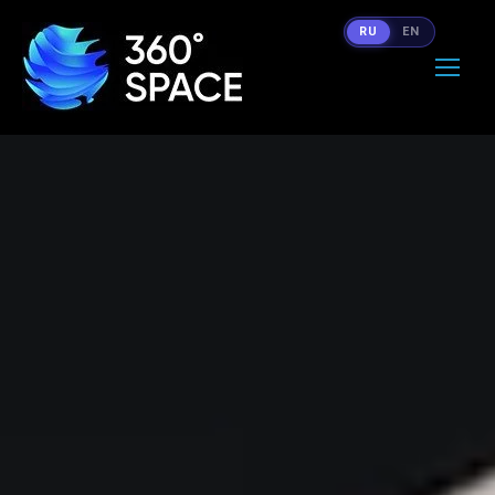
RU
EN