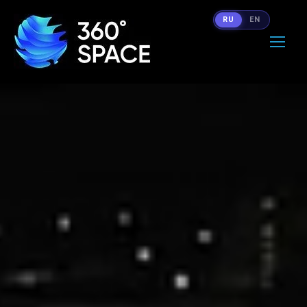
RU
EN