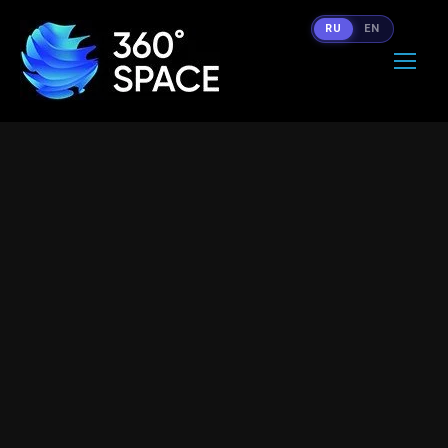
RU
EN