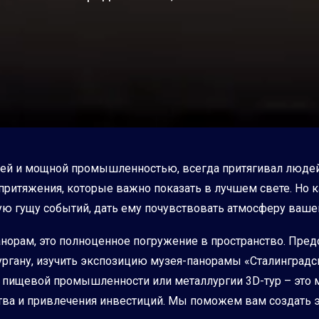
торией и мощной промышленностью, всегда притягивал люде
притяжения, которые важно показать в лучшем свете. Но ка
ую гущу событий, дать ему почувствовать атмосферу вашег
панорам, это полноценное погружение в пространство. Пред
ургану, изучить экспозицию музея-панорамы «Сталинградск
й пищевой промышленности или металлургии 3D-тур – это
тва и привлечения инвестиций. Мы поможем вам создать э