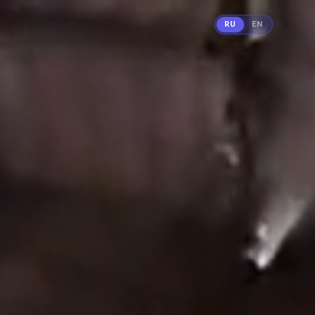
RU
EN