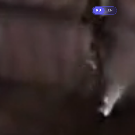
RU
EN