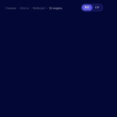
RU
EN
Главная
Услуги
Matterport
3d модель
Вы здесь: