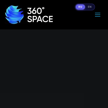
RU
EN