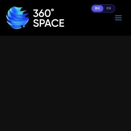
RU
EN