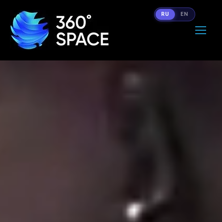
RU
EN