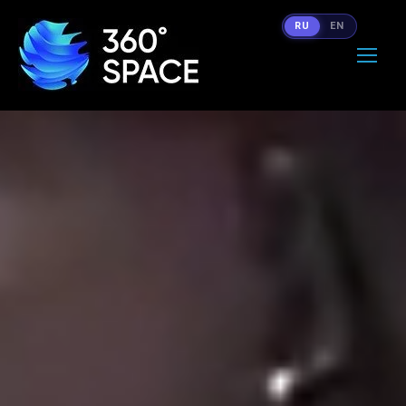
RU
EN