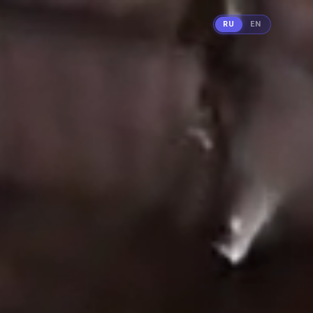
RU
EN