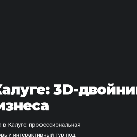
Калуге: 3D-двойни
изнеса
 в Калуге: профессиональная
товый интерактивный тур под