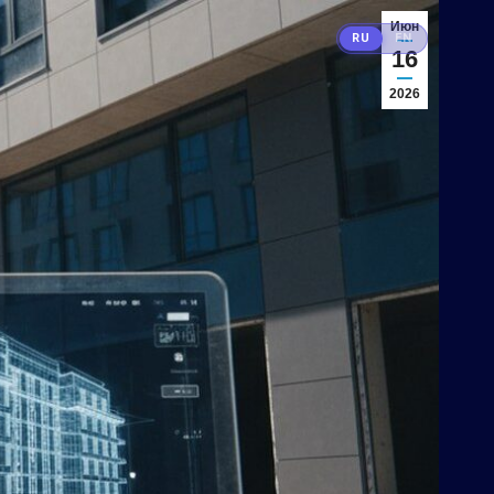
Июн
RU
EN
16
2026