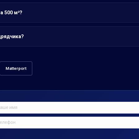
а 500 м²?
дрядчика?
Matterport