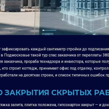
т зафиксировать каждый сантиметр стройки до подписания
 в Подмосковье такой тур спас заказчика от переплаты 38
я заказчика, прораба технадзора и инвестора, которые по
ем, кто строит коттедж, принимает офис под отделку, кон
работали на десятках строек, и список типичных ошибок п
ДО ЗАКРЫТИЯ СКРЫТЫХ РА
жка залита, плитка положена, гипсокартон закрыт — и дока