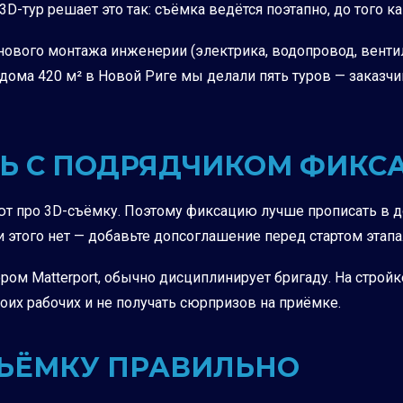
D-тур решает это так: съёмка ведётся поэтапно, до того к
ового монтажа инженерии (электрика, водопровод, вентил
дома 420 м² в Новой Риге мы делали пять туров — заказчи
АТЬ С ПОДРЯДЧИКОМ ФИК
т про 3D-съёмку. Поэтому фиксацию лучше прописать в дог
 этого нет — добавьте допсоглашение перед стартом этапа
нером Matterport, обычно дисциплинирует бригаду. На строй
оих рабочих и не получать сюрпризов на приёмке.
СЪЁМКУ ПРАВИЛЬНО