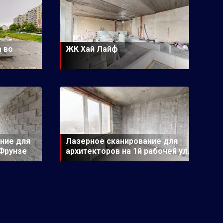
 во
ЖК Хай Лайф
ние для
Лазерное сканирование для
 Фрунзе
архитекторов на 1й рабочей ул.