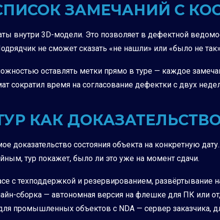
 СПИСОК ЗАМЕЧАНИЙ С К
аты внутри 3D-модели. Это позволяет в дефектной ведомост
 Подрядчик не сможет сказать «не нашли» или «было не так»
ожностью оставлять метки прямо в туре — каждое замечан
т сократил время на согласование дефектки с двух недел
 ТУР КАК ДОКАЗАТЕЛЬСТВ
ое доказательство состояния объекта на конкретную дату.
йным, тур покажет, было ли это уже на момент сдачи.
Space с техподдержкой и резервированием, развёртывание 
йн-сборка — автономная версия на флешке для ПК или отд
 для промышленных объектов с NDA — сервер заказчика, д