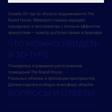
Онлайн 3D-тур по объекту недвижимости The
Round House. Matterport-съёмка передаёт
планировку и пространство с полным эффектом
присутствия — осмотр доступен прямо в браузере.
ЧТО МОЖНО УВИДЕТЬ
В 3D-ТУРЕ
Планировку и взаимное расположение
помещений The Round House
Реальные объёмы и пропорции пространства
Детали отделки и общую атмосферу объекта
ВОПРОСЫ И ОТВЕТЫ
Можно ли осмотреть объект