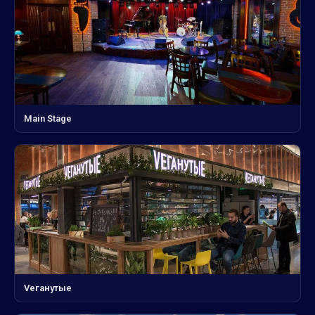
Main Stage
Veганутые