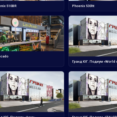
nix 510BR
Phoenix 530ht
ocado
Гранд ЮГ. Подиум «World 