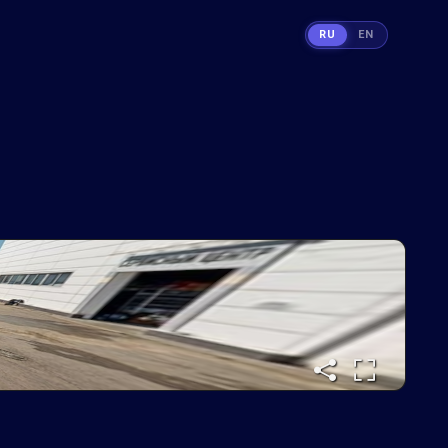
RU
EN