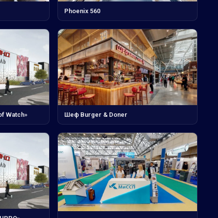
Phoenix 560
Шеф Burger & Doner
of Watch»