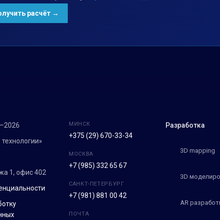
МИНСК
7–2026
Разработка
+375 (29) 670-33-34
 технологии»
3D mapping
МОСКВА
+7 (985) 332 65 67
ежа 1, офис 402
3D моделиро
САНКТ-ПЕТЕРБУРГ
енциальности
+7 (981) 881 00 42
AR разработ
ботку
нных
ПОЧТА