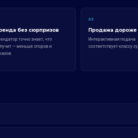
2
03
ренда без сюрпризов
Продажа дороже
ендатор точно знает, что
Интерактивная подача
лучит — меньше споров и
соответствует классу су
казов.