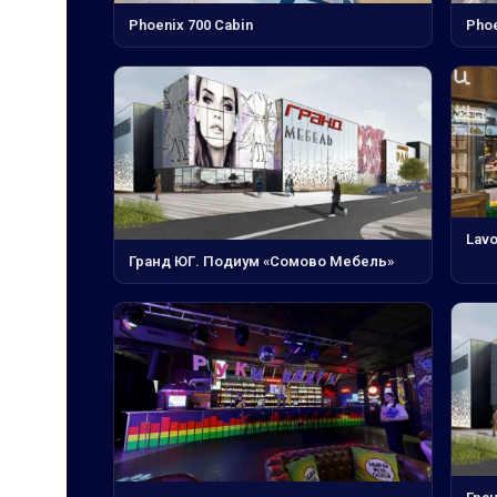
Phoenix 700 Cabin
Phoe
Lav
Гранд ЮГ. Подиум «Сомово Мебель»