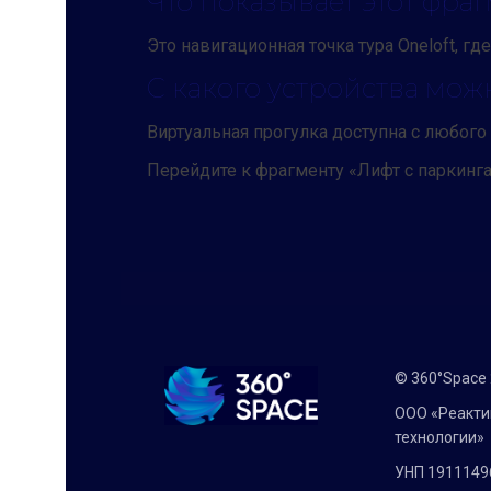
Что показывает этот фраг
Это навигационная точка тура Oneloft, гд
С какого устройства мож
Виртуальная прогулка доступна с любого 
Перейдите к фрагменту «Лифт с паркинга»
© 360°Space
ООО «Реакт
технологии»
УНП 1911149