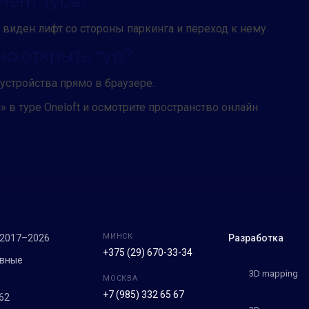
мент тура?
е виден лифт со стороны паркинга и переход к нему.
но открыть тур?
устройства прямо в браузере.
 в туре Oneloft и осмотрите пространство онлайн.
МИНСК
 2017–2026
Разработка
+375 (29) 670-33-34
ивные
3D mapping
МОСКВА
+7 (985) 332 65 67
62