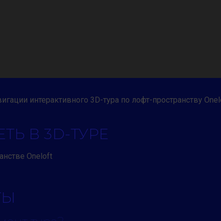
авигации интерактивного 3D-тура по лофт-пространству Onelo
ТЬ В 3D-ТУРЕ
анстве Oneloft
ТЫ