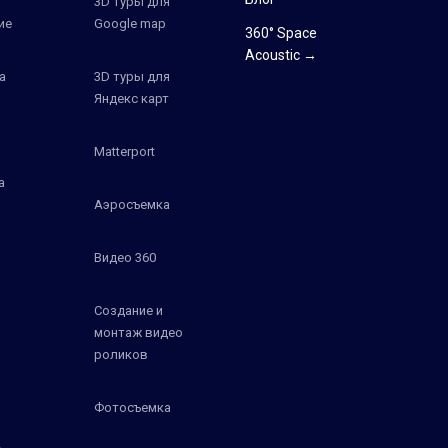
3D туры для
ие
Google map
360° Space
Acoustic →
а
3D туры для
Яндекс карт
Matterport
а
Аэросъемка
Видео 360
Создание и
монтаж видео
роликов
Фотосъемка