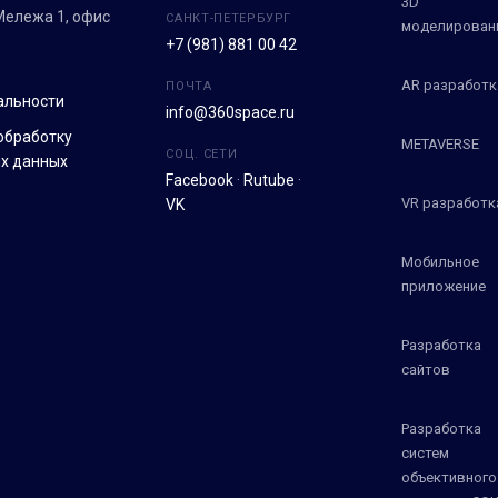
3D
 Мележа 1, офис
САНКТ-ПЕТЕРБУРГ
моделирован
+7 (981) 881 00 42
AR разработк
ПОЧТА
альности
info@360space.ru
обработку
METAVERSE
СОЦ. СЕТИ
х данных
Facebook
·
Rutube
·
VR разработк
VK
Мобильное
приложение
Разработка
сайтов
Разработка
систем
объективного