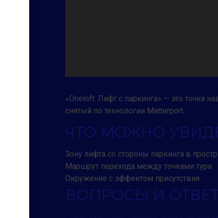
«Oneloft. Лифт с паркинга» — это точка н
снятый по технологии Matterport.
ЧТО МОЖНО УВИДЕ
Зону лифта со стороны паркинга в простр
Маршрут перехода между точками тура
Окружение с эффектом присутствия
ВОПРОСЫ И ОТВЕ