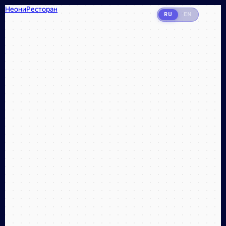
Неони
RU
EN
Ресторан в Екатеринбурге