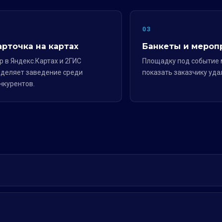
2
03
арточка на картах
Банкеты и мероп
р в Яндекс.Картах и 2ГИС
Площадку под событие
деляет заведение среди
показать заказчику уда
нкурентов.