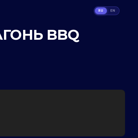
RU
EN
 АГОНЬ BBQ