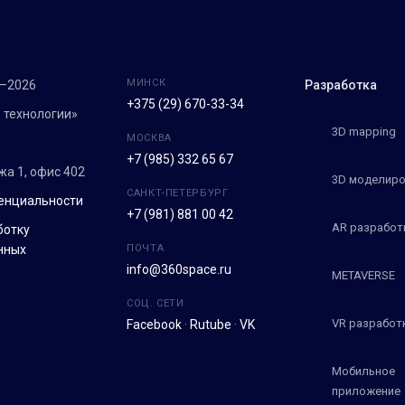
МИНСК
7–2026
Разработка
+375 (29) 670-33-34
 технологии»
3D mapping
МОСКВА
+7 (985) 332 65 67
ежа 1, офис 402
3D моделиро
САНКТ-ПЕТЕРБУРГ
енциальности
+7 (981) 881 00 42
AR разработ
ботку
нных
ПОЧТА
info@360space.ru
METAVERSE
СОЦ. СЕТИ
VR разработ
Facebook
·
Rutube
·
VK
Мобильное
приложение