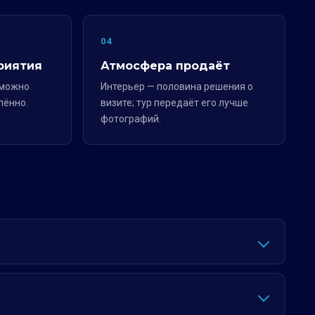
04
риятия
Атмосфера продаёт
 можно
Интерьер — половина решения о
лённо.
визите; тур передаёт его лучше
фотографий.