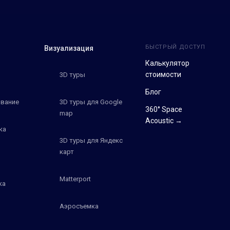
БЫСТРЫЙ ДОСТУП
Визуализация
Калькулятор
стоимости
3D туры
Блог
вание
3D туры для Google
360° Space
map
Acoustic →
ка
3D туры для Яндекс
карт
Matterport
ка
Аэросъемка