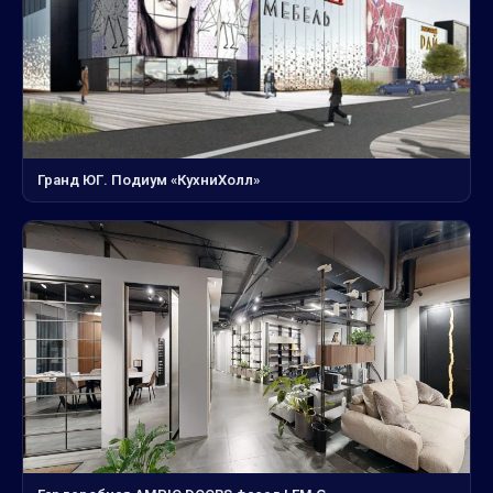
Гранд ЮГ. Подиум «КухниХолл»