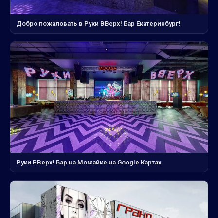
Добро пожаловать в Руки ВВерх! Бар Екатеринбург!
Руки ВВерх! Бар на Можайке на Google Картах