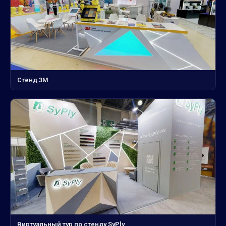
Стенд 3М
Виртуальный тур по стенду SyPly