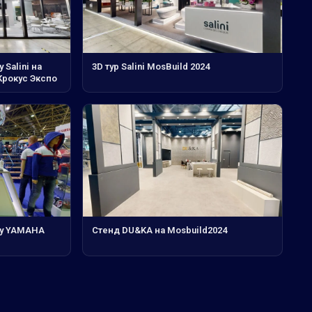
 Salini на
3D тур Salini MosBuild 2024
Крокус Экспо
ду YAMAHA
Стенд DU&KA на Mosbuild2024