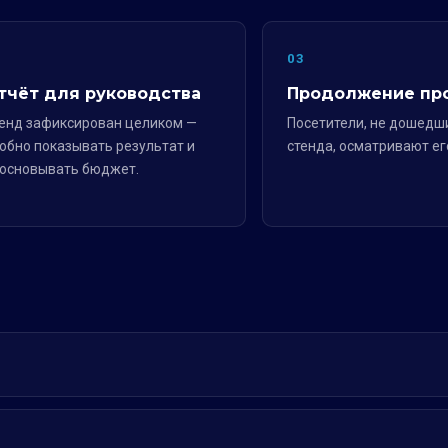
2
03
тчёт для руководства
Продолжение пр
енд зафиксирован целиком —
Посетители, не дошедш
обно показывать результат и
стенда, осматривают ег
основывать бюджет.