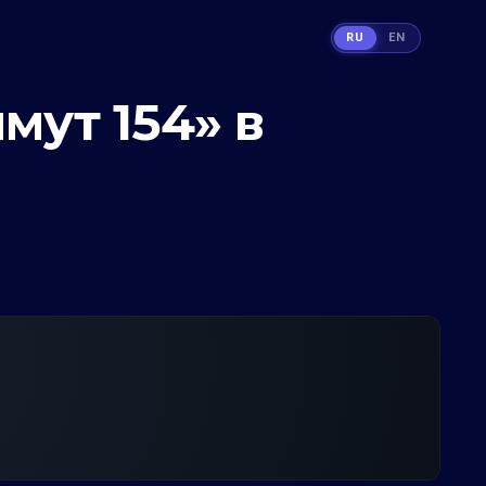
RU
EN
мут 154» в