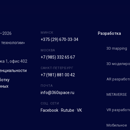
МИНСК
7–2026
Разработка
+375 (29) 670-33-34
 технологии»
3D mapping
МОСКВА
+7 (985) 332 65 67
ежа 1, офис 402
3D моделиро
САНКТ-ПЕТЕРБУРГ
енциальности
+7 (981) 881 00 42
AR разработ
ботку
нных
ПОЧТА
info@360space.ru
METAVERSE
СОЦ. СЕТИ
VR разработ
Facebook
·
Rutube
·
VK
Мобильное