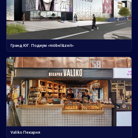
Гранд ЮГ. Подиум «möbel&zeit»
Valiko Пекарня