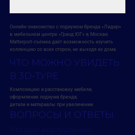
Онлайн-знакомство с подиумом бренда «Лидер»
в мебельном центре «Гранд ЮГ» в Москве.
Matterport-съёмка даёт возможность изучить
коллекцию со всех сторон, не выходя из дома.
ЧТО МОЖНО УВИДЕТЬ
В 3D-ТУРЕ
Композицию и расстановку мебели;
оформление подиума бренда;
детали и материалы при увеличении.
ВОПРОСЫ И ОТВЕТЫ
Что даёт виртуальный