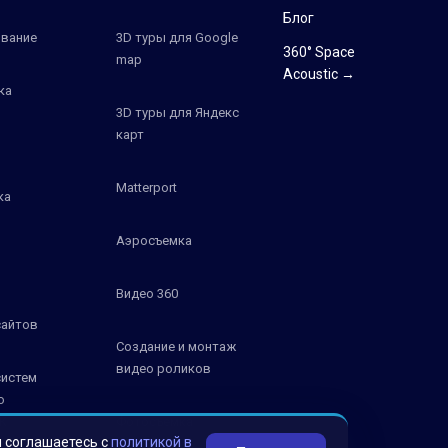
Блог
вание
3D туры для Google
360° Space
map
Acoustic →
ка
3D туры для Яндекс
карт
Matterport
ка
Аэросъемка
Видео 360
сайтов
Создание и монтаж
видео роликов
систем
о
К
Фотосъемка
ы соглашаетесь с
политикой в