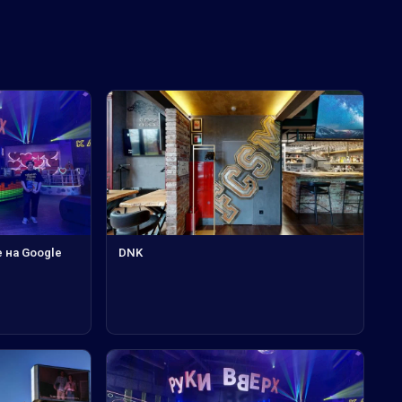
е на Google
DNK