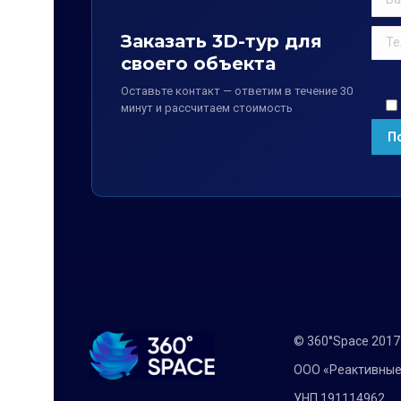
Заказать 3D-тур для
своего объекта
Оставьте контакт — ответим в течение 30
минут и рассчитаем стоимость
© 360°Space 201
ООО «Реактивные
УНП 191114962