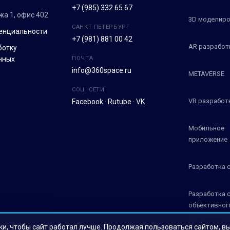
+7 (985) 332 65 67
ежа 1, офис 402
3D моделиро
САНКТ-ПЕТЕРБУРГ
енциальности
+7 (981) 881 00 42
AR разработ
ботку
нных
ПОЧТА
info@360space.ru
METAVERSE
СОЦ. СЕТИ
VR разработ
Facebook
·
Rutube
·
VK
Мобильное
приложение
Разработка 
Разработка 
объективног
контроля СО
ки, чтобы сайт работал лучше. Продолжая пользоваться сайтом, в