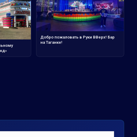
Добро пожаловать в Руки ВВерх! Бар
на Таганке!
льному
анд»