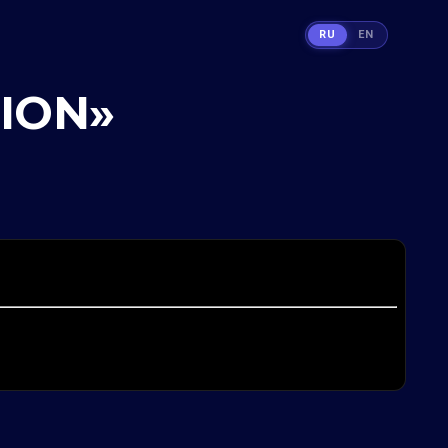
RU
EN
SION»