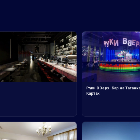
Руки ВВерх! Бар на Таганк
Картах