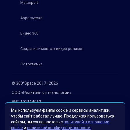
Matterport
Аэросъемка
Видео 360
Создание и монтаж видео роликов
Фотосъемка
© 360°Space 2017–2026
ООО «Реактивные технологии»
УНП 191114962
Мы используем файлы cookie и сервисы аналитики,
г. Минск, ул. Мележа 1, офис 402
чтобы сайт работал лучше. Продолжая пользоваться
Политика конфиденциальности
сайтом, вы соглашаетесь с
политикой в отношении
cookie
и
политикой конфиденциальности
.
Согласие на обработку персональных данных