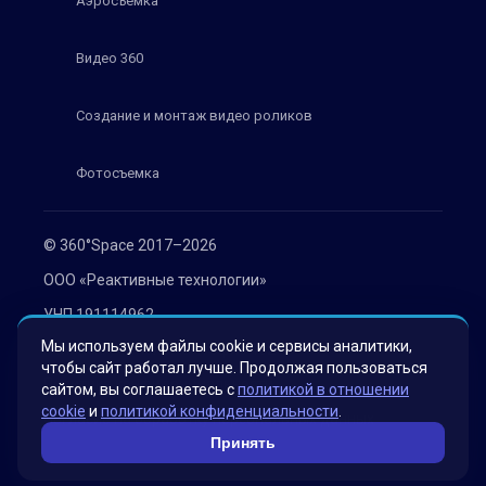
Аэросъемка
Видео 360
Создание и монтаж видео роликов
Фотосъемка
© 360°Space 2017–2026
ООО «Реактивные технологии»
УНП 191114962
Мы используем файлы cookie и сервисы аналитики,
г. Минск, ул. Мележа 1, офис 402
чтобы сайт работал лучше. Продолжая пользоваться
Политика конфиденциальности
сайтом, вы соглашаетесь с
политикой в отношении
cookie
и
политикой конфиденциальности
.
Согласие на обработку персональных данных
Принять