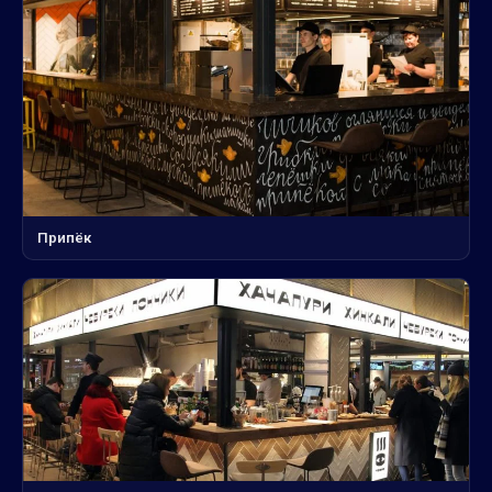
Припёк