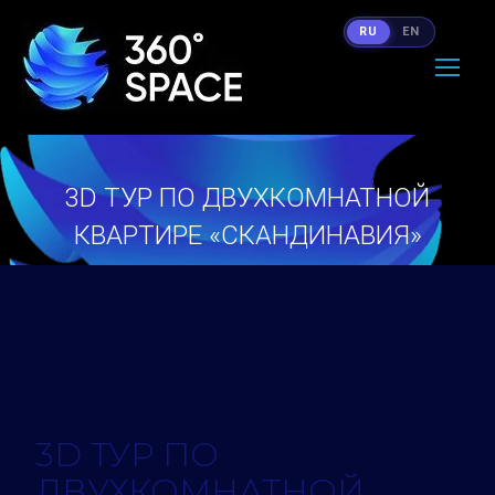
RU
EN
3D ТУР ПО ДВУХКОМНАТНОЙ
КВАРТИРЕ «СКАНДИНАВИЯ»
Вы здесь:
3D ТУР ПО
ДВУХКОМНАТНОЙ