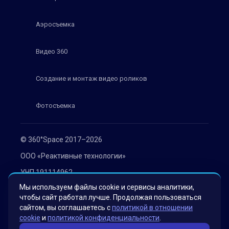
Аэросъемка
Видео 360
Создание и монтаж видео роликов
Фотосъемка
© 360°Space 2017–2026
ООО «Реактивные технологии»
УНП 191114962
Мы используем файлы cookie и сервисы аналитики,
г. Минск, ул. Мележа 1, офис 402
чтобы сайт работал лучше. Продолжая пользоваться
Политика конфиденциальности
сайтом, вы соглашаетесь с
политикой в отношении
cookie
и
политикой конфиденциальности
.
Согласие на обработку персональных данных