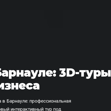
Барнауле: 3D-тур
изнеса
 в Барнауле: профессиональная
товый интерактивный тур под