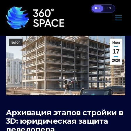
RU
EN
Блог
Июн
17
2026
Архивация этапов стройки в
3D: юридическая защита
девелопера