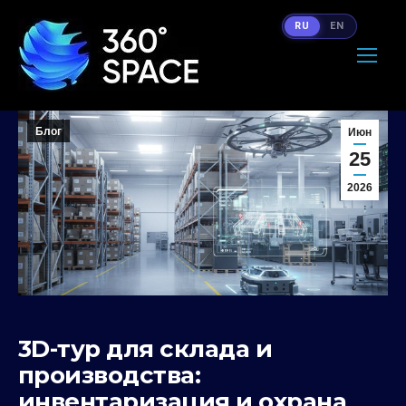
RU
EN
Блог
Июн
25
2026
3D-тур для склада и
производства:
инвентаризация и охрана