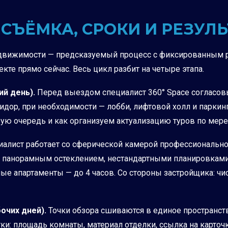
 СЪЁМКА, СРОКИ И РЕЗУЛЬ
едвижимости — предсказуемый процесс с фиксированным р
екте прямо сейчас. Весь цикл разбит на четыре этапа.
ий день).
Перед выездом специалист 360° Space согласов
ридор, при необходимости — лобби, лифтовой холл и парк
ую очередь и как организуем актуализацию туров по мере
алист работает со сферической камерой профессиональног
 с панорамным остеклением, нестандартными планировками
е апартаменты — до 4 часов. Со стороны застройщика: чи
бочих дней).
Точки обзора сшиваются в единое пространст
ки: площадь комнаты, материал отделки, ссылка на карточ