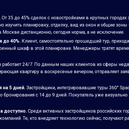
.
От 35 до 45% сделок с новостройками в крупных городах 
о изучить планировку, отделку, вид из окон и общие зоны
 Москве дистанционно, сегодня норма, а не исключение.
я до 40%.
Клиент, самостоятельно прошедший тур, приходи
троенный шкаф в этой планировке. Менеджеры тратят время
р работает 24/7. По данным наших клиентов из сферы нед
ыбирающая квартиру в воскресенье вечером, отправляет зая
 на 5 дней.
Застройщики, интегрировавшие туры 360° Space
о бронирования с 14 до 9 дней. Покупатель уже визуально
а доступно.
Среди активных застройщиков российских г
омпаний. Те, кто внедряет технологию сейчас, получают р