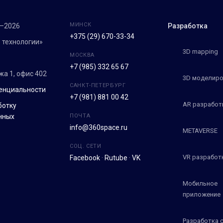
МИНСК
7–2026
Разработка
+375 (29) 670-33-34
 технологии»
3D mapping
МОСКВА
+7 (985) 332 65 67
ежа 1, офис 402
3D моделиро
САНКТ-ПЕТЕРБУРГ
енциальности
+7 (981) 881 00 42
AR разработ
ботку
нных
ПОЧТА
info@360space.ru
METAVERSE
СОЦ. СЕТИ
VR разработ
Facebook
·
Rutube
·
VK
Мобильное
приложение
Разработка 