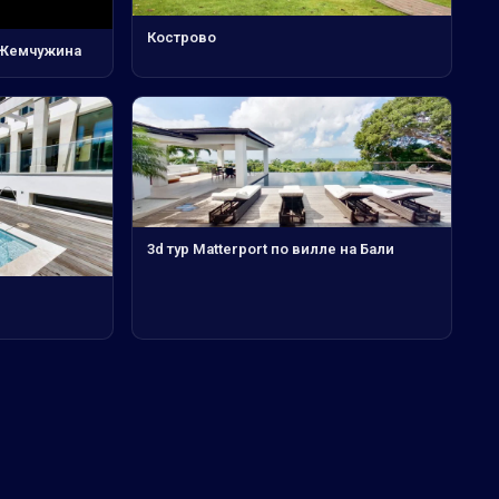
Кострово
 Жемчужина
3d тур Matterport по вилле на Бали