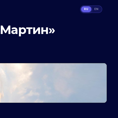
RU
EN
«Мартин»