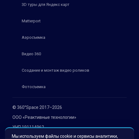
3D туры для Яндекс карт
Matterport
Аэросъемка
Видео 360
Создание и монтаж видео роликов
Фотосъемка
© 360°Space 2017–2026
ООО «Реактивные технологии»
УНП 191114962
Мы используем файлы cookie и сервисы аналитики,
г. Минск, ул. Мележа 1, офис 402