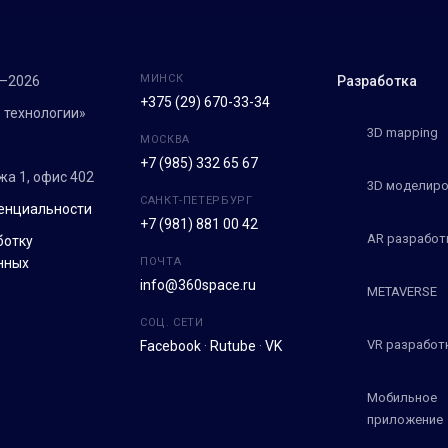
МИНСК
7–2026
Разработка
+375 (29) 670-33-34
 технологии»
3D mapping
МОСКВА
+7 (985) 332 65 67
ежа 1, офис 402
3D моделиро
САНКТ-ПЕТЕРБУРГ
енциальности
+7 (981) 881 00 42
AR разработ
ботку
нных
ПОЧТА
info@360space.ru
METAVERSE
СОЦ. СЕТИ
VR разработ
Facebook
·
Rutube
·
VK
Мобильное
приложение