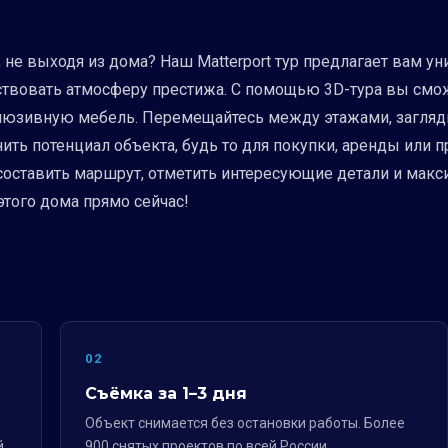
, не выходя из дома? Наш Matterport тур предлагает вам
ствовать атмосферу престижа. С помощью 3D-тура вы смо
клюзивную мебель. Перемещайтесь между этажами, загляды
ть потенциал объекта, будь то для покупки, аренды или п
 составить маршрут, отметить интересующие детали и мак
этого дома прямо сейчас!
02
Съёмка за 1–3 дня
Объект снимается без остановки работы. Более
й
900 снятых проектов по всей России.