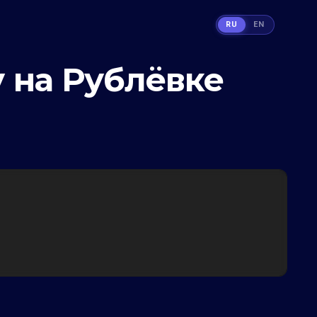
RU
EN
у на Рублёвке