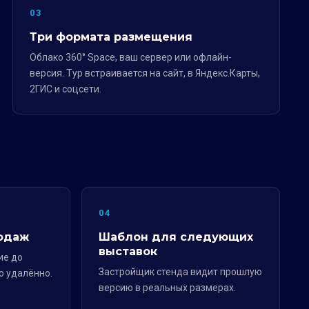
03
Три формата размещения
Облако 360° Space, ваш сервер или офлайн-
версия. Тур встраивается на сайт, в Яндекс.Карты,
2ГИС и соцсети.
04
одаж
Шаблон для следующих
выставок
ие до
Застройщик стенда видит прошлую
о удалённо.
версию в реальных размерах.