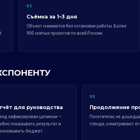
02
Съёмка за 1–3 дня
Объект снимается без остановки работы. Более
й
900 снятых проектов по всей России.
ЭКСПОНЕНТУ
2
03
тчёт для руководства
Продолжение пр
енд зафиксирован целиком —
Посетители, не дошедш
обно показывать результат и
стенда, осматривают ег
основывать бюджет.