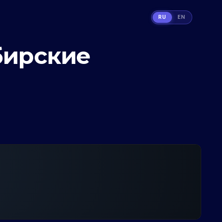
RU
EN
бирские