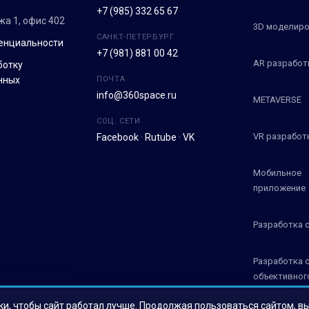
+7 (985) 332 65 67
ежа 1, офис 402
3D моделиро
САНКТ-ПЕТЕРБУРГ
енциальности
+7 (981) 881 00 42
AR разработ
ботку
нных
ПОЧТА
info@360space.ru
METAVERSE
СОЦ. СЕТИ
VR разработ
Facebook
·
Rutube
·
VK
Мобильное
приложение
Разработка 
Разработка 
объективног
контроля СО
ки, чтобы сайт работал лучше. Продолжая пользоваться сайтом, в