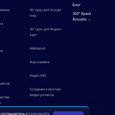
Блог
вание
3D туры для Google
360° Space
map
Acoustic →
ка
3D туры для Яндекс
карт
Matterport
ка
Аэросъемка
Видео 360
сайтов
Создание и монтаж
видео роликов
систем
о
К
Фотосъемка
ы соглашаетесь с
политикой в