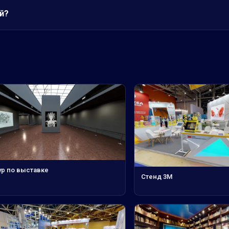
й?
ур по выставке
Стенд 3М