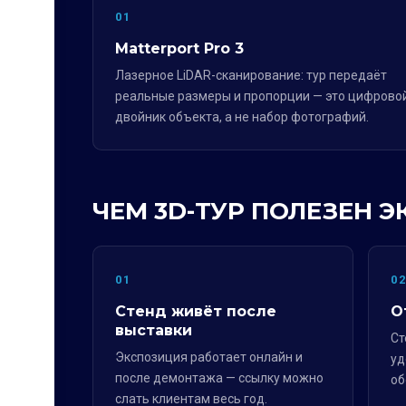
01
Matterport Pro 3
Лазерное LiDAR-сканирование: тур передаёт
реальные размеры и пропорции — это цифрово
двойник объекта, а не набор фотографий.
ЧЕМ 3D-ТУР ПОЛЕЗЕН 
01
0
Стенд живёт после
О
выставки
Ст
Экспозиция работает онлайн и
уд
после демонтажа — ссылку можно
об
слать клиентам весь год.