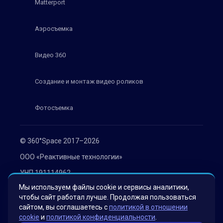
Matterport
Аэросъемка
Видео 360
Создание и монтаж видео роликов
Фотосъемка
© 360°Space 2017–2026
ООО «Реактивные технологии»
УНП 191114962
Мы используем файлы cookie и сервисы аналитики,
г. Минск, ул. Мележа 1, офис 402
чтобы сайт работал лучше. Продолжая пользоваться
Политика конфиденциальности
сайтом, вы соглашаетесь с
политикой в отношении
cookie
и
политикой конфиденциальности
.
Согласие на обработку персональных данных