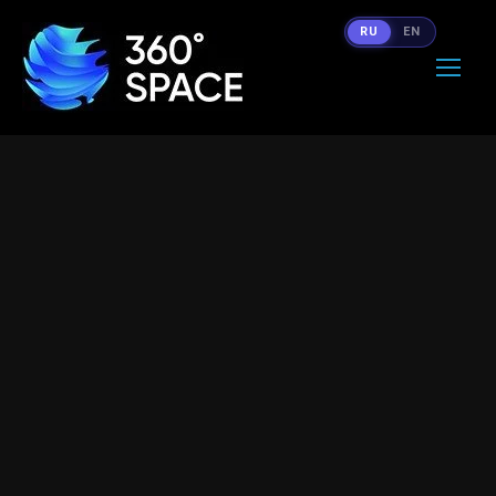
RU
EN