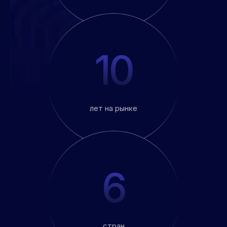
10
лет на рынке
6
стран