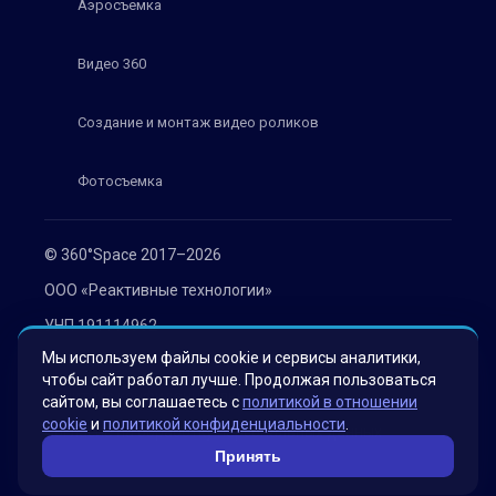
Аэросъемка
Видео 360
Создание и монтаж видео роликов
Фотосъемка
© 360°Space 2017–2026
ООО «Реактивные технологии»
УНП 191114962
Мы используем файлы cookie и сервисы аналитики,
г. Минск, ул. Мележа 1, офис 402
чтобы сайт работал лучше. Продолжая пользоваться
Политика конфиденциальности
сайтом, вы соглашаетесь с
политикой в отношении
cookie
и
политикой конфиденциальности
.
Согласие на обработку персональных данных
Принять