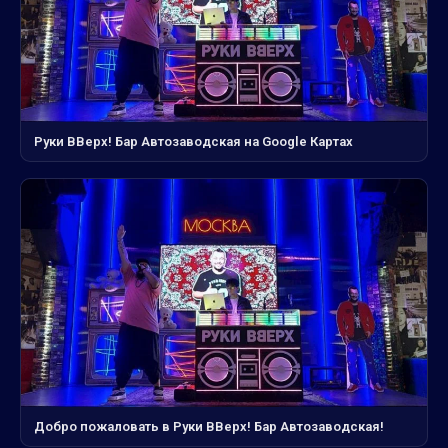
Руки ВВерх! Бар Автозаводская на Google Картах
Добро пожаловать в Руки ВВерх! Бар Автозаводская!