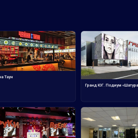
а Таун
Гранд ЮГ. Подиум «Шатура