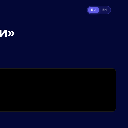
RU
EN
и»