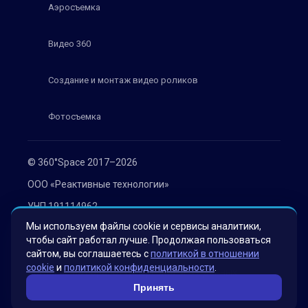
Аэросъемка
Видео 360
Создание и монтаж видео роликов
Фотосъемка
© 360°Space 2017–2026
ООО «Реактивные технологии»
УНП 191114962
Мы используем файлы cookie и сервисы аналитики,
г. Минск, ул. Мележа 1, офис 402
чтобы сайт работал лучше. Продолжая пользоваться
Политика конфиденциальности
сайтом, вы соглашаетесь с
политикой в отношении
cookie
и
политикой конфиденциальности
.
Согласие на обработку персональных данных
Принять