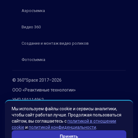
Аэросъемка
Видео 360
Создание и монтаж видео роликов
Фотосъемка
© 360°Space 2017–2026
ООО «Реактивные технологии»
УНП 191114962
Мы используем файлы cookie и сервисы аналитики,
г. Минск, ул. Мележа 1, офис 402
чтобы сайт работал лучше. Продолжая пользоваться
Политика конфиденциальности
сайтом, вы соглашаетесь с
политикой в отношении
cookie
и
политикой конфиденциальности
.
Согласие на обработку персональных данных
Принять