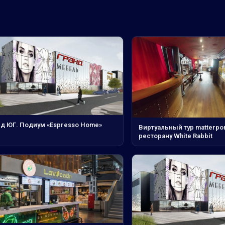
нд ЮГ. Подиум «Espresso Home»
Виртуальный тур matterpor
ресторану White Rabbit