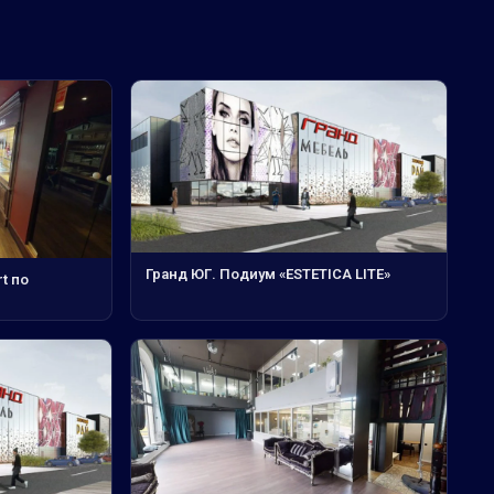
Гранд ЮГ. Подиум «ESTETICA LITE»
t по